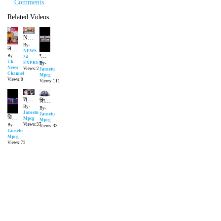
Comments
Related Videos
NEWS 24 EXPRESS
By-
लखनऊ से बेहद दर्दनाक तस्वीरें सामने आई है देखें पूरी वीडियो
NEWS
ग्वालियर के राहुल वर्मा ने थाईलैंड में जीता रजत पदक विश्व स्ट्रेंथ लिफ्टिंग में राहुल वर्मा की शानदार सफलता
By-
24
Uk
EXPRESS
By-
News
Views:2
Jansetu
Channel
Mpcg
Views:0
Views:111
श्रावण में शिव की पूजा का महत्व, पंडित गोपाल शास्त्री से विशेष चर्चा
शिक्षा से वंचित बच्चों का भविष्य सुधारने वाले श्री शैलेश त्रिपाठी से विशेष चर्चा
By-
By-
Jansetu
Jansetu
बिल्हा पुलिस पर वसूली और झूठे केस का आरोप 10 हजार लेने के बाद भी किसान को फंसाया
Mpcg
Mpcg
Views:37
By-
Views:33
Jansetu
Mpcg
Views:72