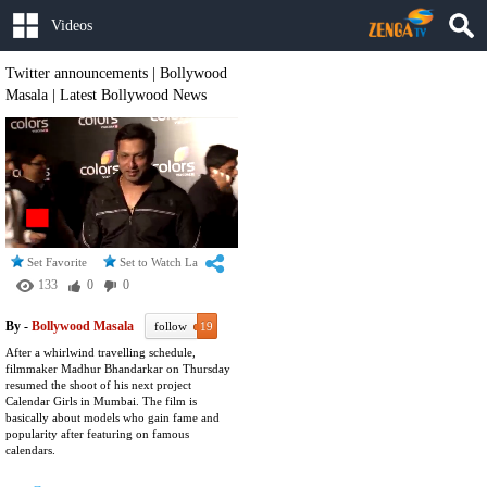
Videos
Twitter announcements | Bollywood
Masala | Latest Bollywood News
Set Favorite
Set to Watch Later
133
0
0
By -
Bollywood Masala
follow
19
After a whirlwind travelling schedule,
filmmaker Madhur Bhandarkar on Thursday
resumed the shoot of his next project
Calendar Girls in Mumbai. The film is
basically about models who gain fame and
popularity after featuring on famous
calendars.