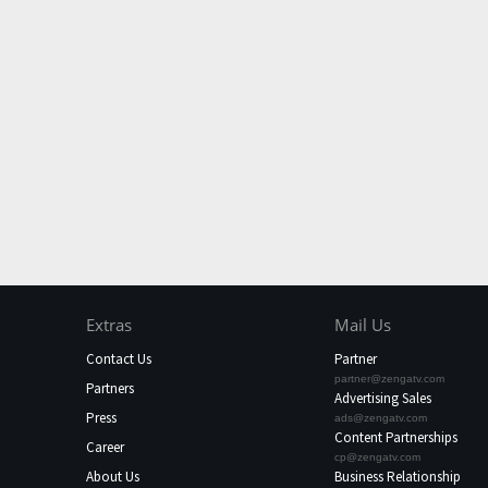
Extras
Mail Us
Contact Us
Partner
partner@zengatv.com
Partners
Advertising Sales
Press
ads@zengatv.com
Content Partnerships
Career
cp@zengatv.com
About Us
Business Relationship