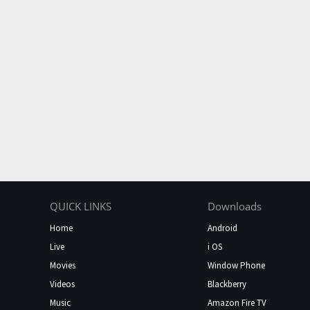
QUICK LINKS
Downloads
Home
Android
Live
i OS
Movies
Window Phone
Videos
Blackberry
Music
Amazon Fire TV