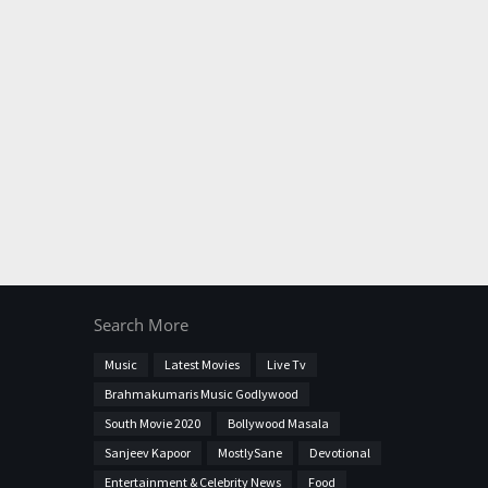
Search More
Music
Latest Movies
Live Tv
Brahmakumaris Music Godlywood
South Movie 2020
Bollywood Masala
Sanjeev Kapoor
MostlySane
Devotional
Entertainment & Celebrity News
Food