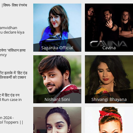
िषय- विश्व रंगमंच
amvidhan
u declare kiya
ori khabar..
Gandhi
Sagarika Official
Cavina
येगा 'संविधान हत्या
ency
Democracy
ीट इलाके में 'हिट एंड
पुलिसकर्मी को टक्कर
ट में हिट एंड रन
Nishant Soni
Shivangi Bhayana
d Run case in
kata
 2024 -
ol Toppers ||
n2024
utureHeroes