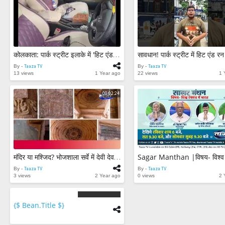
कोलकाता: पार्क स्ट्रीट इलाके में 'हिट एंड रन' कार ने मारी 4 पुलिसकर्मी को टक्कर 3 राहगीर भी घायल
By -
Taaza TV
By -
Taaza TV
13 views
1 Year ago
22 views
1 
00:02:24
मंदिर या मश्जिद? भोजशाला सर्वे में देवी देवताओं की मूर्तियां मिलीं || ASI Report || Bhojshala Survey
By -
Taaza TV
By -
Taaza TV
3 views
2 Year ago
0 views
2 
{$ Bean.title $}
{$
bean.count
$}