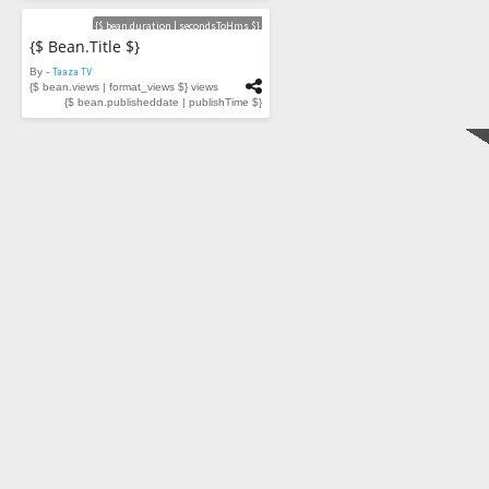
Videos
{$ bean.duration | secondsToHms $}
{$ Bean.title $}
By -
Taaza TV
{$ bean.views | format_views $} views
{$ bean.publisheddate | publishTime $}