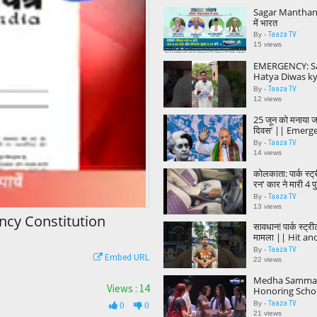
Sagar Manthan |व
में भारत
Taaza TV
By -
15 views
EMERGENCY: S
Hatya Diwas ky
gaya? Janiye po
Taaza TV
By -
#Modi #Indira
12 views
25 जून को मनाया जा
दिवस’ || Emerg
Constitution 
Taaza TV
By -
14 views
कोलकाता: पार्क स्ट्र
रन' कार ने मारी 4 
3 राहगीर भी घायल
Taaza TV
By -
13 views
gency Constitution
सावधान! पार्क स्ट्री
मामला || Hit an
Park Street Kol
Taaza TV
By -
Embed URL
22 views
Medha Samman
Views : 14
Honoring Scho
#MedhaSamma
Taaza TV
By -
0
0
#Academics #F
21 views