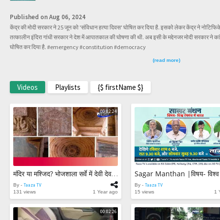
Published on Aug 06, 2024
केंद्र की मोदी सरकार ने 25 जून को 'संविधान हत्या दिवस' घोषित कर दिया है. इसको लेकर केंद्र ने नोट
तत्कालीन इंदिरा गांधी सरकार ने देश में आपातकाल की घोषणा की थी. अब इसी के मद्देनजर मोदी सरकार ने कांग
घोषित कर दिया है. #emergency #constitution #democracy
(read more)
Videos
Playlists
{$ firstName $}
00:02:24
मंदिर या मश्जिद? भोजशाला सर्वे में देवी देवताओं की मूर्तियां मिलीं || ASI Report || Bhojshala Survey
By -
Taaza TV
By -
Taaza TV
131 views
1 Year ago
15 views
1 
00:02:26